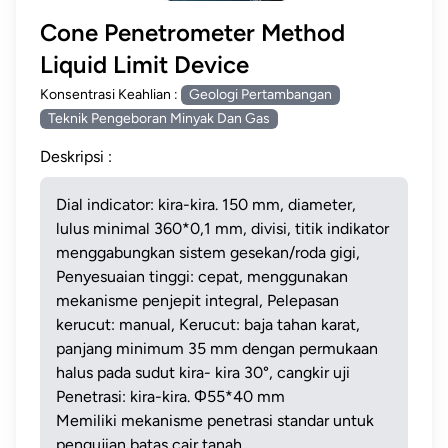
www.alatsmk.com www.alatsmk.com www.alatsmk.com
www.alatsmk.com www.alatsmk.com www.alatsmk.com
www.alatsmk.com www.alatsmk.com www.alatsmk.com
www.alatsmk.com www.alatsmk.com www.alatsmk.com
Cone Penetrometer Method
Liquid Limit Device
www.alatsmk.com www.alatsmk.com www.alatsmk
www.alatsmk.com www.alatsmk.com www.alatsmk.com
Konsentrasi Keahlian :
Geologi Pertambangan
Teknik Pengeboran Minyak Dan Gas
Deskripsi :
Dial indicator: kira-kira. 150 mm, diameter,
lulus minimal 360*0,1 mm, divisi, titik indikator
menggabungkan sistem gesekan/roda gigi,
Penyesuaian tinggi: cepat, menggunakan
mekanisme penjepit integral, Pelepasan
kerucut: manual, Kerucut: baja tahan karat,
panjang minimum 35 mm dengan permukaan
halus pada sudut kira- kira 30°, cangkir uji
Penetrasi: kira-kira. Φ55*40 mm
Memiliki mekanisme penetrasi standar untuk
pengujian batas cair tanah