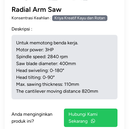
www.alatsmk.com www.alatsmk.com www.alatsmk.com
www.alatsmk.com www.alatsmk.com www.alatsmk.com
www.alatsmk.com www.alatsmk.com www.alatsmk.com
www.alatsmk.com www.alatsmk.com www.alatsmk.com
Radial Arm Saw
Konsentrasi Keahlian :
Kriya Kreatif Kayu dan Rotan
www.alatsmk.com www.alatsmk.com www.alatsmk
www.alatsmk.com www.alatsmk.com www.alatsmk.com
Deskripsi :
Untuk memotong benda kerja.
Motor power: 3HP
Spindle speed: 2840 rpm
Saw blade diameter: 400mm
Head swiveling: 0-180°
Head tilting: 0-90°
Max. sawing thickness: 110mm
The cantilever moving distance 820mm
Anda menginginkan
Hubungi Kami
produk ini?
Sekarang