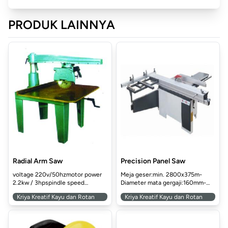
PRODUK LAINNYA
www.alatsmk.com www.alatsmk.com www.alatsmk.com
www.alatsmk.com www.alatsmk.c
www.alatsmk.com www.alatsmk.com www.alatsmk.com
www.alatsmk.com www.a
www.alatsmk.com www.alatsmk.com www.alatsmk.com
www.alatsmk.com www.alat
www.alatsmk.com www.alatsmk.com www.alatsmk.com
www.alatsmk.com 
Radial Arm Saw
Precision Panel Saw
voltage 220v/50hzmotor power
Meja geser:min. 2800x375m-
2.2kw / 3hpspindle speed
Diameter mata gergaji:160mm-
www.alatsmk.com www.alatsmk.com www.alatsmk.com
www.alatsmk.com www
2960rp...
Kecepa...
Kriya Kreatif Kayu dan Rotan
Kriya Kreatif Kayu dan Rotan