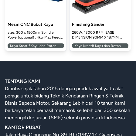
www.alatsmk.com www.alatsmk.com www.alatsmk.com
www.alatsmk.com www.alatsmk.c
Mekatronika, Teknik Otomasi
Teknik Kendaraan Ringan,
www.alatsmk.com www.alatsmk.com www.alatsmk.com
www.alatsmk.com www.a
Industri, Teknik Pemanasan,
Teknik Konstruksi Dan
Tata Udara dan Pendinginan
Perumahan, Teknik
(Heating, Ventilation, and Air
Pemanasan, Tata Udara dan
www.alatsmk.com www.alatsmk.com www.alatsmk.com
www.alatsmk.com www.alat
Conditioning), Teknik
Pendinginan (Heating,
www.alatsmk.com www.alatsmk.com www.alatsmk.com
www.alatsmk.com 
Mesin CNC Bubut Kayu
Finishing Sander
Pembangkit Tenaga Listrik,
Ventilation, and Air
size: 300 x 1500mmSpindle
260W; 13000 RPM; BASE
Teknik Pengelasan
Conditioning), Teknik
Power(optional) : 4kw Max Feed
DIMENSION 90MM X 187MM;
Pembangkit Tenaga Listrik,
www.alatsmk.com www.alatsmk.com www.alatsmk.com
www.alatsmk.com www
www.alatsmk.com www.alatsmk.com www.alatsmk.
www.alatsmk.
Spe...
SELF SUCTION;...
Teknik Perawatan Gedung,
Kriya Kreatif Kayu dan Rotan
Kriya Kreatif Kayu dan Rotan
Teknik Sepeda Motor, Teknika
Kapal Niaga, Teknika Kapal
Penangkap Ikan
TENTANG KAMI
Dirintis sejak tahun 2015 dengan produk awal yaitu alat
peraga untuk bidang Teknik Kendaraan Ringan & Teknik
Bisnis Sepeda Motor. Sekarang Lebih dari 10 tahun kami
berkarya telah berhasil memasok ke lebih dari 300 sekolah
menengah kejuruan (SMK) seluruh provinsi di Indonesia.
KANTOR PUSAT
Jalan Raya Ciangsana No. 89, RT 01/RW 17, Ciangsana,